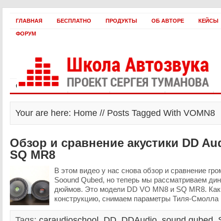
ГЛАВНАЯ
БЕСПЛАТНО
ПРОДУКТЫ
ОБ АВТОРЕ
КЕЙСЫ
ФОРУМ
Статьи и видео
Интервью
Как оплатить?
Заработать!
Your are here: Home // Posts Tagged With VOMN8
Обзор и сравнение акустики DD Au
SQ MR8
В этом видео у нас снова обзор и сравнение гро
Soound Qubed, но теперь мы рассматриваем дин
дюймов. Это модели DD VO MN8 и SQ MR8. Как 
конструкцию, снимаем параметры Тиля-Смолла и
Tags:
caraudioschool
,
DD
,
DDAudio
,
sound qubed
,