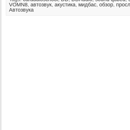
VOMN8
,
автозвук
,
акустика
,
мидбас
,
обзор
,
прос
Автозвука