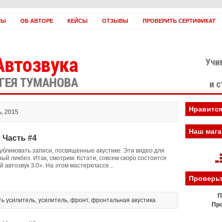
ТЫ
ОБ АВТОРЕ
КЕЙСЫ
ОТЗЫВЫ
ПРОВЕРИТЬ СЕРТИФИКАТ
оплатить?
Заработать!
Если вы нас ненавидите
Вебинары
Н
Нравится
ь, 2015
Наш мага
 Часть #4
убликовать записи, посвященные акустике. Эти видео для
ый ликбез. Итак, смотрим: Кстати, совсем скоро состоится
 автозвук 3.0». На этом мастерклассе...
Проверьт
П
ть усилитель
,
усилитель
,
фронт
,
фронтальная акустика
Про