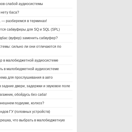
ков слабой аудиосистемы
 нету баса?
L — разберемся в терминах!
тся сабвуферы для SQ и SQL (SPL)
дбас (вуфер) заменить сабвуфер?
стемы: сильно ли они отличаются по
р в малобюджетной аудиосистеме
ть в малобюджетной аудиосистеме
тема для прослушивания в авто
 задние двери, задержки и звуковое поле
гажник, обойдусь без саба!
 внешнем подиуме, колхоз?
ндов ГУ (головных устройств)
трешка, что выбрать в малобюджетную