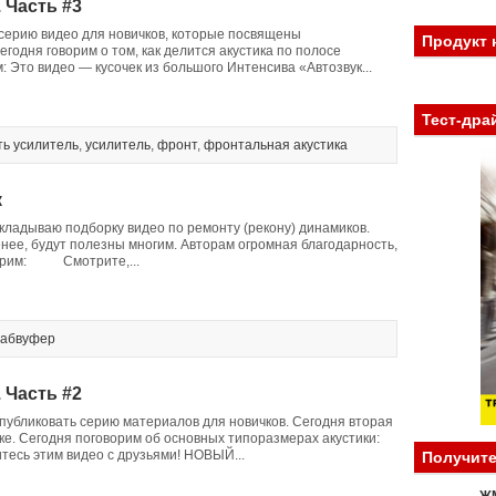
 Часть #3
серию видео для новичков, которые посвящены
Продукт 
егодня говорим о том, как делится акустика по полосе
 Это видео — кусочек из большого Интенсива «Автозвук...
Тест-дра
ть усилитель
,
усилитель
,
фронт
,
фронтальная акустика
к
кладываю подборку видео по ремонту (рекону) динамиков.
енее, будут полезны многим. Авторам огромная благодарность,
мотрим: Смотрите,...
сабвуфер
 Часть #2
публиковать серию материалов для новичков. Сегодня вторая
ке. Сегодня поговорим об основных типоразмерах акустики:
тесь этим видео с друзьями! НОВЫЙ...
Получите