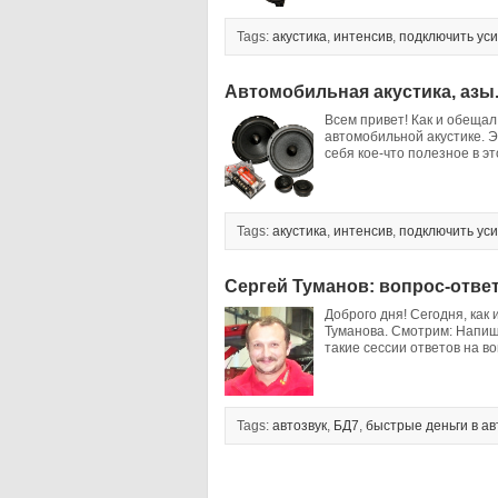
Tags:
акустика
,
интенсив
,
подключить ус
Автомобильная акустика, азы.
Всем привет! Как и обеща
автомобильной акустике. Э
себя кое-что полезное в эт
Tags:
акустика
,
интенсив
,
подключить ус
Сергей Туманов: вопрос-ответ
Доброго дня! Сегодня, как
Туманова. Смотрим: Напиши
такие сессии ответов на в
Tags:
автозвук
,
БД7
,
быстрые деньги в ав