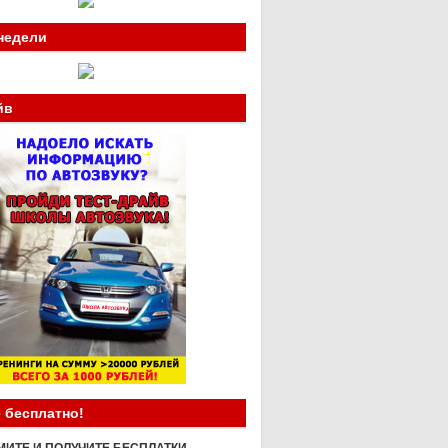
недели
йв
 бесплатно!