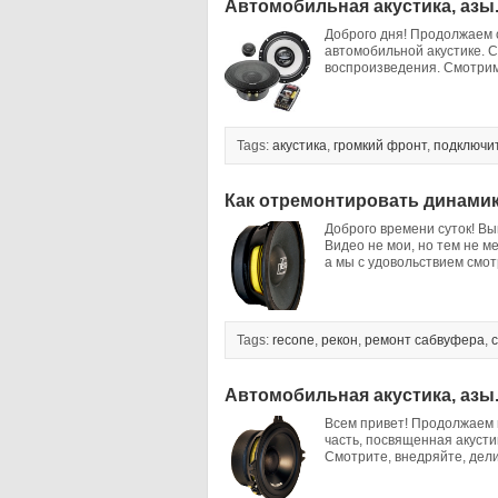
Автомобильная акустика, азы.
Доброго дня! Продолжаем 
автомобильной акустике. С
воспроизведения. Смотрим:
Tags:
акустика
,
громкий фронт
,
подключи
Как отремонтировать динами
Доброго времени суток! Вы
Видео не мои, но тем не м
а мы с удовольствием с
Tags:
recone
,
рекон
,
ремонт сабвуфера
,
Автомобильная акустика, азы.
Всем привет! Продолжаем 
часть, посвященная акусти
Смотрите, внедряйте, дели