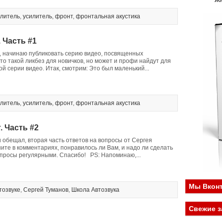
Ж
илитель
,
усилитель
,
фронт
,
фронтальная акустика
 Часть #1
л, начинаю публиковать серию видео, посвященных
то такой ликбез для новичков, но может и профи найдут для
ой серии видео. Итак, смотрим: Это был маленький...
илитель
,
усилитель
,
фронт
,
фронтальная акустика
. Часть #2
 и обещал, вторая часть ответов на вопросы от Сергея
те в комментариях, понравилось ли Вам, и надо ли сделать
опросы регулярными. Спасибо! PS: Напоминаю,...
Мы Вконт
тозвуке
,
Сергей Туманов
,
Школа Автозвука
Свежие з