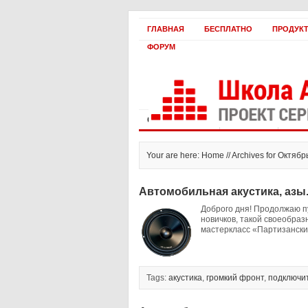
ГЛАВНАЯ
БЕСПЛАТНО
ПРОДУК
ФОРУМ
Статьи и видео
Интервью
Как 
Your are here: Home // Archives for Октябр
Автомобильная акустика, азы.
Доброго дня! Продолжаю п
новичков, такой своеобразн
мастеркласс «Партизанский
Tags:
акустика
,
громкий фронт
,
подключи