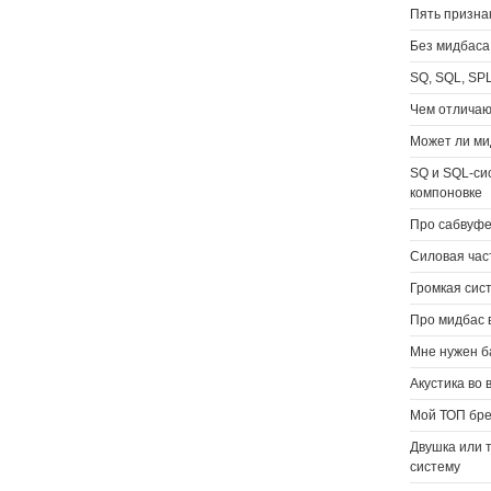
Пять призна
Без мидбаса
SQ, SQL, SP
Чем отличаю
Может ли ми
SQ и SQL-си
компоновке
Про сабвуфе
Силовая час
Громкая сис
Про мидбас в
Мне нужен ба
Акустика во
Мой ТОП бре
Двушка или 
систему