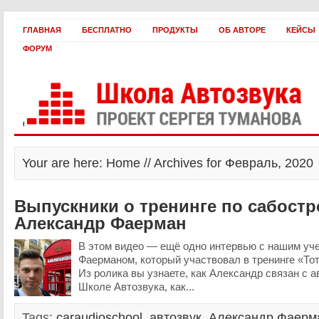
ГЛАВНАЯ
БЕСПЛАТНО
ПРОДУКТЫ
ОБ АВТОРЕ
КЕЙСЫ
ФОРУМ
Статьи и видео
Интервью
Как оплатить?
Заработать!
Your are here: Home // Archives for Февраль, 2020
Выпускники о тренинге по сабост
Александр Фаерман
В этом видео — ещё одно интервью с нашим уч
Фаерманом, который участвовал в тренинге «То
Из ролика вы узнаете, как Александр связан с а
Школе Автозвука, как...
Tags:
caraudioschool
,
автозвук
,
Александр Фаерм