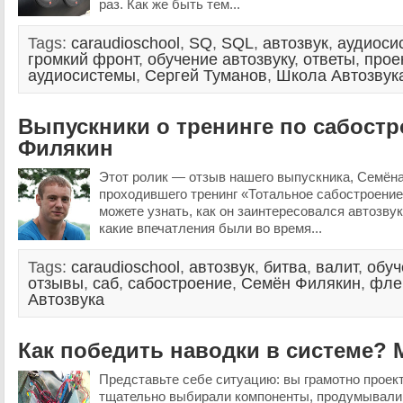
раз. Как же быть тем...
Tags:
caraudioschool
,
SQ
,
SQL
,
автозвук
,
аудиоси
громкий фронт
,
обучение автозвуку
,
ответы
,
прое
аудиосистемы
,
Сергей Туманов
,
Школа Автозвук
Выпускники о тренинге по сабост
Филякин
Этот ролик — отзыв нашего выпускника, Семён
проходившего тренинг «Тотальное сабостроение
можете узнать, как он заинтересовался автозвук
какие впечатления были во время...
Tags:
caraudioschool
,
автозвук
,
битва
,
валит
,
обуч
отзывы
,
саб
,
сабостроение
,
Семён Филякин
,
фле
Автозвука
Как победить наводки в системе? 
Представьте себе ситуацию: вы грамотно проек
тщательно выбирали компоненты, продумывали,