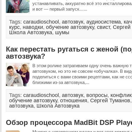
устанавливать, аккуратно всё это инсталлирова
и вот — первый запуск…...
Tags:
caraudioschool
,
автозвук
,
аудиосистема
,
кач
курс
,
наводки
,
обучение автозвуку
,
свист
,
Сергей
Школа Автозвука
,
шумы
Как перестать ругаться с женой (по
автозвука?
В этом ролике затрагиваем одну очень важную т
автозвуком, но это не совсем «обучалка». В ви
поделиться с вами своими рецептами, как не сс
близкими из-за автозвука,...
Tags:
caraudioschool
,
автозвук
,
вопросы
,
конфлик
обучение автозвуку
,
отношения
,
Сергей Туманов
автозвука
,
Школа Автозвука
Обзор процессора MadBit DSP Play
Многие с нетерпением ждали и вот этот момент