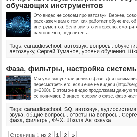
обучающих инструментов
Это видео не совсем про автозвук. Вернее, совс
расскажем вам о том, как работает обучение, о
инструментов. Если вам это интересно, смотрит
вам полезно, поделитесь...
Tags:
caraudioschool
,
автозвук
,
вопросы
,
обучени
автозвуку
,
Сергей Туманов
,
уровни обучения
,
Шк
Фаза, фильтры, настройка систем
Мы уже выпускали ролик о фазе. Для понимани
пересмотреть его, если ещё не видели (http://ser
p=2368). В этом же видео продолжаем данную тем
её понимают. В видео говорим о фазе, фазо-част
Tags:
caraudioschool
,
SQ
,
автозвук
,
аудиосистема
звука
,
общие вопросы
,
ответы на вопросы
,
Серге
фаза
,
фильтры
,
ФЧХ
,
Школа Автозвука
Страница 1 из 2
1
2
»