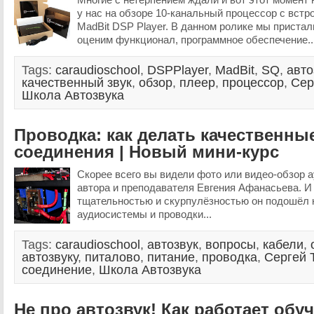
у нас на обзоре 10-канальный процессор с вст
MadBit DSP Player. В данном ролике мы пристал
оценим функционал, программное обеспечение..
Tags:
caraudioschool
,
DSPPlayer
,
MadBit
,
SQ
,
авто
качественный звук
,
обзор
,
плеер
,
процессор
,
Сер
Школа Автозвука
Проводка: как делать качественны
соединения | Новый мини-курс
Скорее всего вы видели фото или видео-обзор 
автора и преподавателя Евгения Афанасьева. И в
тщательностью и скурпулёзностью он подошёл к
аудиосистемы и проводки...
Tags:
caraudioschool
,
автозвук
,
вопросы
,
кабели
,
автозвуку
,
питалово
,
питание
,
проводка
,
Сергей 
соединение
,
Школа Автозвука
Не про автозвук! Как работает обу