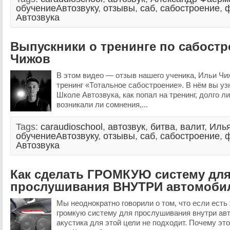
обучениеАвтозвуку
,
отзывы
,
саб
,
сабостроение
,
Автозвука
Выпускники о тренинге по сабост
Чижов
В этом видео — отзыв нашего ученика, Ильи Чи
тренинг «Тотальное сабостроение». В нём вы узн
Школе Автозвука, как попал на тренинг, долго ли
возникали ли сомнения,...
Tags:
caraudioschool
,
автозвук
,
битва
,
валит
,
Иль
обучениеАвтозвуку
,
отзывы
,
саб
,
сабостроение
,
Автозвука
Как сделать ГРОМКУЮ систему дл
прослушивания ВНУТРИ автомоби
Мы неоднократно говорили о том, что если есть
громкую систему для прослушивания внутри авт
акустика для этой цели не подходит. Почему это