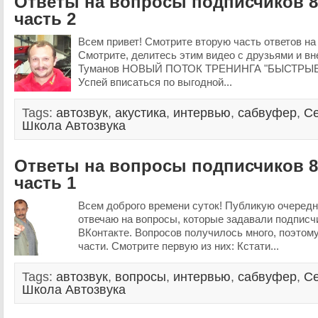
Ответы на вопросы подписчиков 8
часть 2
Всем привет! Смотрите вторую часть ответов на
Смотрите, делитесь этим видео с друзьями и вн
Туманов НОВЫЙ ПОТОК ТРЕНИНГА "БЫСТРЫЕ
Успей вписаться по выгодной...
Tags:
автозвук
,
акустика
,
интервью
,
сабвуфер
,
Се
Школа Автозвука
Ответы на вопросы подписчиков 8
часть 1
Всем доброго времени суток! Публикую очередно
отвечаю на вопросы, которые задавали подписч
ВКонтакте. Вопросов получилось много, поэтому
части. Смотрите первую из них: Кстати...
Tags:
автозвук
,
вопросы
,
интервью
,
сабвуфер
,
Се
Школа Автозвука