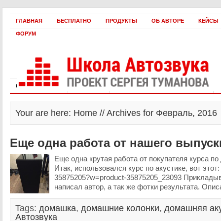
ГЛАВНАЯ
БЕСПЛАТНО
ПРОДУКТЫ
ОБ АВТОРЕ
КЕЙСЫ
ФОРУМ
Статьи и видео
Интервью
Как оплатить?
Заработать!
Your are here: Home // Archives for Февраль, 2016
Еще одна работа от нашего выпуск
Еще одна крутая работа от покупателя курса по
Итак, использовался курс по акустике, вот этот: 
35875205?w=product-35875205_23093 Прикладыв
написал автор, а так же фотки результата. Опис
Tags:
домашка
,
домашние колонки
,
домашняя ак
Автозвука