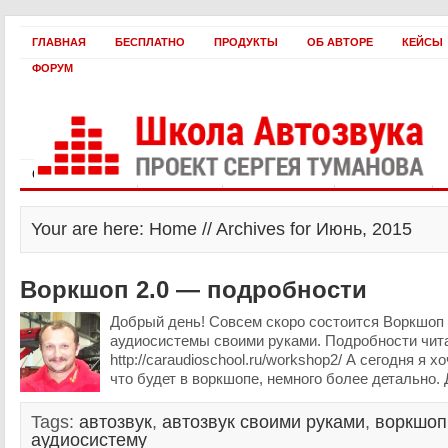
ГЛАВНАЯ
БЕСПЛАТНО
ПРОДУКТЫ
ОБ АВТОРЕ
КЕЙСЫ
ФОРУМ
Статьи и видео
Интервью
Как оплатить?
Заработать!
Your are here: Home // Archives for Июнь, 2015
Воркшоп 2.0 — подробности
Добрый день! Совсем скоро состоится Воркшоп 
аудиосистемы своими руками. Подробности чита
http://caraudioschool.ru/workshop2/ А сегодня я х
что будет в воркшопе, немного более детально. 
Tags:
автозвук
,
автозвук своими руками
,
воркшоп
аудиосистему