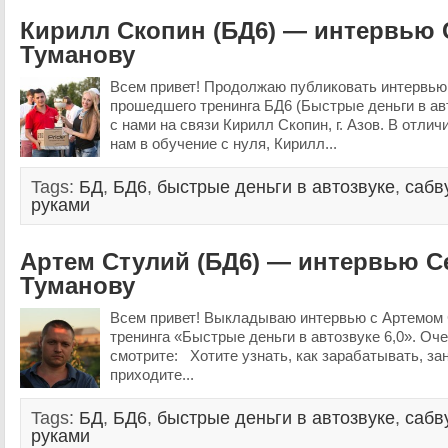
Кирилл Скопин (БД6) — интервью
Туманову
Всем привет! Продолжаю публиковать интервью
прошедшего тренинга БД6 (Быстрые деньги в авт
с нами на связи Кирилл Скопин, г. Азов. В отличи
нам в обучение с нуля, Кирилл...
Tags:
БД
,
БД6
,
быстрые деньги в автозвуке
,
сабв
руками
Артем Стулий (БД6) — интервью С
Туманову
Всем привет! Выкладываю интервью с Артемом
тренинга «Быстрые деньги в автозвуке 6,0». Оч
смотрите: Хотите узнать, как зарабатывать, з
приходите...
Tags:
БД
,
БД6
,
быстрые деньги в автозвуке
,
сабв
руками