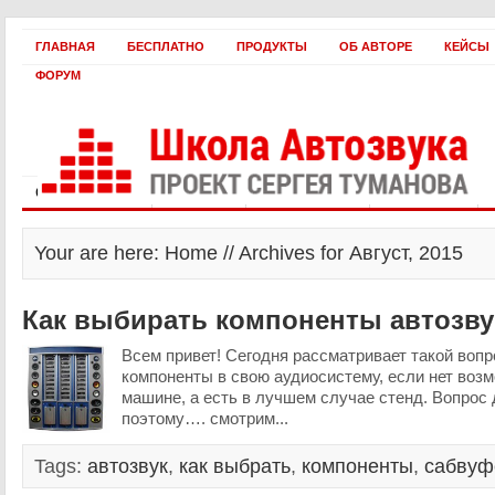
ГЛАВНАЯ
БЕСПЛАТНО
ПРОДУКТЫ
ОБ АВТОРЕ
КЕЙСЫ
ФОРУМ
Статьи и видео
Интервью
Как оплатить?
Заработать!
Your are here: Home // Archives for Август, 2015
Как выбирать компоненты автозву
Всем привет! Сегодня рассматривает такой воп
компоненты в свою аудиосистему, если нет воз
машине, а есть в лучшем случае стенд. Вопрос
поэтому…. смотрим...
Tags:
автозвук
,
как выбрать
,
компоненты
,
сабвуф