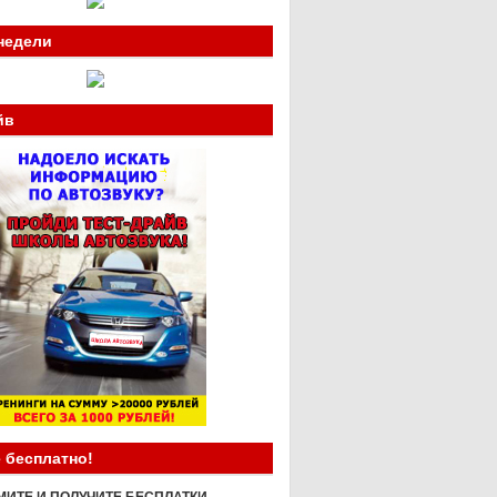
недели
йв
 бесплатно!