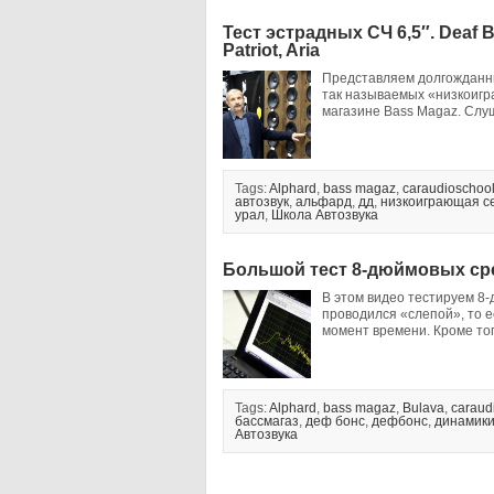
Тест эстрадных СЧ 6,5″. Deaf 
Patriot, Aria
Представляем долгожданны
так называемых «низкоигр
магазине Bass Magaz. Слуш
Tags:
Alphard
,
bass magaz
,
caraudioschoo
автозвук
,
альфард
,
дд
,
низкоиграющая с
урал
,
Школа Автозвука
Большой тест 8-дюймовых сред
В этом видео тестируем 8-
проводился «слепой», то е
момент времени. Кроме то
Tags:
Alphard
,
bass magaz
,
Bulava
,
caraud
бассмагаз
,
деф бонс
,
дефбонс
,
динамик
Автозвука