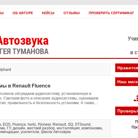
ТЫ
ОБ АВТОРЕ
КЕЙСЫ
ОТЗЫВЫ
ПРОВЕРИТЬ СЕРТИФИКАТ
оплатить?
Заработать!
Если вы нас ненавидите
Вебинары
Н
Нравится
Alphard
Наш мага
ы в Renault Fluence
толинча обсуждаем аудиосистему, установленную в
ce. Смотрим фото и описание аудиосистемы, оцениваем
во, правильность и безопасность установки. А также,...
Проверьт
П
a
,
EOS
,
Fluence
,
hertz
,
Pioneer
,
Renault
,
SQ
,
STSound
,
Про
ема
,
ГУ
,
дизайн
,
жесткий разбор
,
инсталляция
,
компоновка
,
омендации
,
усилители
,
Школа Автозвука