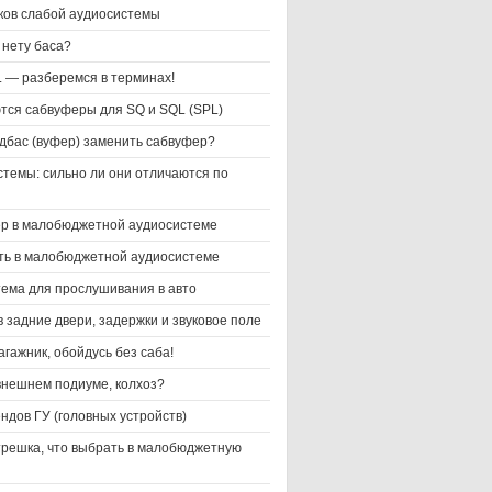
ков слабой аудиосистемы
 нету баса?
L — разберемся в терминах!
тся сабвуферы для SQ и SQL (SPL)
дбас (вуфер) заменить сабвуфер?
стемы: сильно ли они отличаются по
р в малобюджетной аудиосистеме
ть в малобюджетной аудиосистеме
тема для прослушивания в авто
 задние двери, задержки и звуковое поле
гажник, обойдусь без саба!
 внешнем подиуме, колхоз?
ндов ГУ (головных устройств)
трешка, что выбрать в малобюджетную