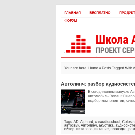
ГЛАВНАЯ
БЕСПЛАТНО
ПРОДУК
ФОРУМ
Статьи и видео
Интервью
Как 
Your are here: Home // Posts Tagged With 
Автолинч: разбор аудиосистем
В сегодняшнем выпуске Ав
автомобиль Renault Fluen
подбор компонентов, качест
Tags:
AD
,
Alphard
,
caraudioschool
,
Celestr
автозвук
,
Автолинч
,
акустика
,
аудиосист
обзор
,
питалово
,
питание
,
проводка
,
рек