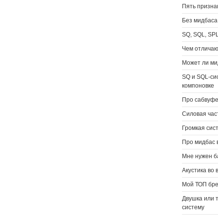
Пять призна
Без мидбаса
SQ, SQL, SP
Чем отличаю
Может ли ми
SQ и SQL-си
компоновке
Про сабвуфе
Силовая час
Громкая сис
Про мидбас в
Мне нужен ба
Акустика во
Мой ТОП бре
Двушка или 
систему