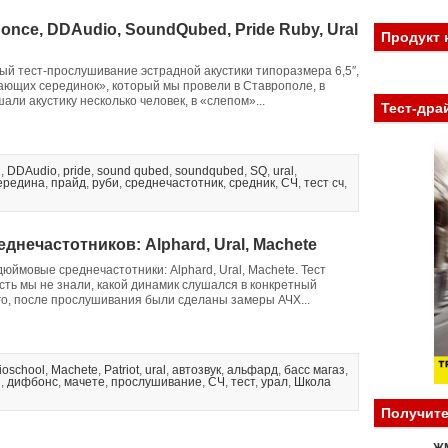
Bonce, DDAudio, SoundQubed, Pride Ruby, Ural
Продукт 
й тест-прослушивание эстрадной акустики типоразмера 6,5″,
ающих серединок», который мы провели в Ставрополе, в
али акустику несколько человек, в «слепом»...
Тест-дра
l
,
DDAudio
,
pride
,
sound qubed
,
soundqubed
,
SQ
,
ural
,
ередина
,
прайд
,
руби
,
среднечастотник
,
средник
,
СЧ
,
тест сч
,
нечастотников: Alphard, Ural, Machete
дюймовые среднечастотники: Alphard, Ural, Machete. Тест
сть мы не знали, какой динамик слушался в конкретный
го, после прослушивания были сделаны замеры АЧХ...
ioschool
,
Machete
,
Patriot
,
ural
,
автозвук
,
альфард
,
басс магаз
,
и
,
дифбонс
,
мачете
,
прослушивание
,
СЧ
,
тест
,
урал
,
Школа
Получите