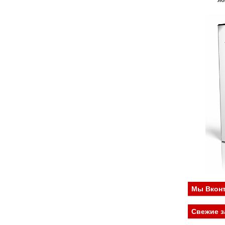
Ж
Мы Вконт
Свежие з