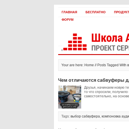
ГЛАВНАЯ
БЕСПЛАТНО
ПРОДУК
ФОРУМ
Статьи и видео
Интервью
Как 
Your are here: Home // Posts Tagged Wit
Чем отличаются сабвуферы дл
Друзья, начинаем новую тем
то что спросили, получило
самостоятельно, на основе
Tags:
выбор сабвуфера
,
компоновка ауд