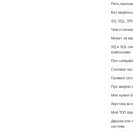
Пять призна
Без мидбаса
SQ, SQL, SP
Чем отличаю
Может ли ми
SQ и SQL-си
компоновке
Про сабвуфе
Силовая час
Громкая сис
Про мидбас в
Мне нужен ба
Акустика во
Мой ТОП бре
Двушка или 
систему