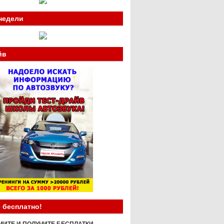
недели
йв
 бесплатно!