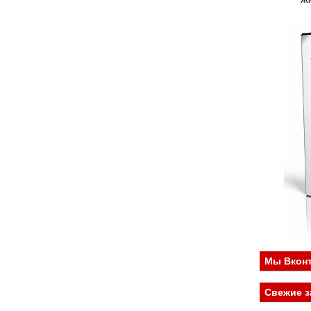
Ж
Мы Вконт
Свежие з