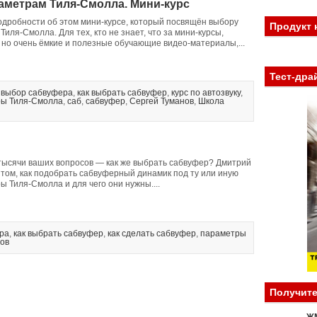
аметрам Тиля-Смолла. Мини-курс
подробности об этом мини-курсе, который посвящён выбору
Продукт 
иля-Смолла. Для тех, кто не знает, что за мини-курсы,
 но очень ёмкие и полезные обучающие видео-материалы,...
Тест-дра
,
выбор сабвуфера
,
как выбрать сабвуфер
,
курс по автозвуку
,
ы Тиля-Смолла
,
саб
,
сабвуфер
,
Сергей Туманов
,
Школа
 тысячи ваших вопросов — как же выбрать сабвуфер? Дмитрий
 том, как подобрать сабвуферный динамик под ту или иную
ры Тиля-Смолла и для чего они нужны....
ра
,
как выбрать сабвуфер
,
как сделать сабвуфер
,
параметры
ов
Получите