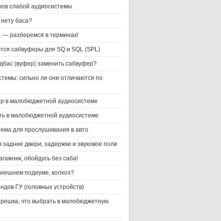
ков слабой аудиосистемы
 нету баса?
L — разберемся в терминах!
тся сабвуферы для SQ и SQL (SPL)
дбас (вуфер) заменить сабвуфер?
стемы: сильно ли они отличаются по
р в малобюджетной аудиосистеме
ть в малобюджетной аудиосистеме
тема для прослушивания в авто
 задние двери, задержки и звуковое поле
гажник, обойдусь без саба!
 внешнем подиуме, колхоз?
ндов ГУ (головных устройств)
трешка, что выбрать в малобюджетную