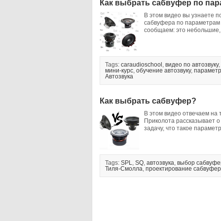
Как выбрать сабвуфер по пар
В этом видео вы узнаете 
сабвуфера по параметрам Т
сообщаем: это небольшие,
Tags:
caraudioschool
,
видео по автозвуку
мини-курс
,
обучение автозвуку
,
параметр
Автозвука
Как выбрать сабвуфер?
В этом видео отвечаем на
Приколота рассказывает о
задачу, что такое парамет
Tags:
SPL
,
SQ
,
автозвука
,
выбор сабвуфе
Тиля-Смолла
,
проектирование сабвуфер