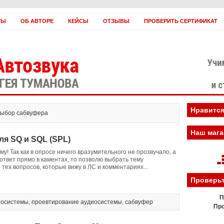
ТЫ
ОБ АВТОРЕ
КЕЙСЫ
ОТЗЫВЫ
ПРОВЕРИТЬ СЕРТИФИКАТ
оплатить?
Заработать!
Если вы нас ненавидите
Вебинары
Н
Нравится
h выбор сабвуфера
Наш мага
я SQ и SQL (SPL)
у! Так как в опросе ничего вразумительного не прозвучало, а
 ответ прямо в каментах, то позволю выбрать тему
 тех вопросов, которые вижу в ЛС и комментариях...
Проверьт
П
иосистемы
,
проевтирование аудиосистемы
,
сабвуфер
Про