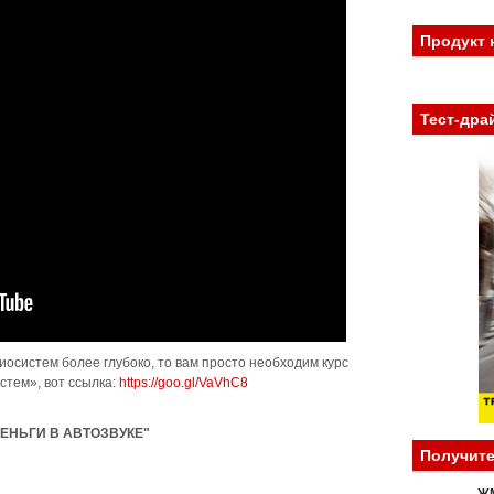
Продукт 
Тест-дра
иосистем более глубоко, то вам просто необходим курс
стем», вот ссылка:
https://goo.gl/VaVhC8
ЕНЬГИ В АВТОЗВУКЕ"
Получите