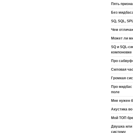
Пять призн
Без мидбаса
SQ, SQL, SP
Чем отличаю
Может ли м
SQ и SQL-си
компоновке
Про сабвуф
Силовая ча
Громкая сис
Про мидбас 
поле
Мне нужен б
Акустика во
Мой ТОП бре
Двушка или
систему