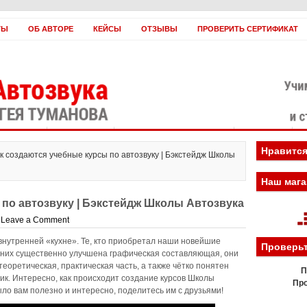
ТЫ
ОБ АВТОРЕ
КЕЙСЫ
ОТЗЫВЫ
ПРОВЕРИТЬ СЕРТИФИКАТ
оплатить?
Заработать!
Если вы нас ненавидите
Вебинары
Н
Нравится
ак создаются учебные курсы по автозвуку | Бэкстейдж Школы
Наш мага
 по автозвуку | Бэкстейдж Школы Автозвука
|
Leave a Comment
внутренней «кухне». Те, кто приобретал наши новейшие
Проверьт
в них существенно улучшена графическая составляющая, они
еоретическая, практическая часть, а также чётко понятен
П
ик. Интересно, как происходит создание курсов Школы
Про
ыло вам полезно и интересно, поделитесь им с друзьями!