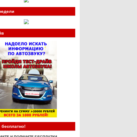
недели
йв
 бесплатно!