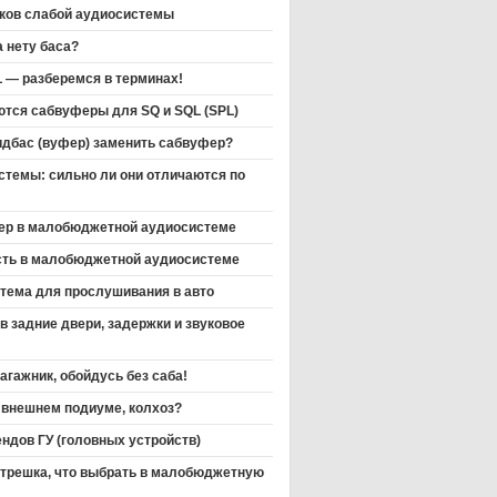
аков слабой аудиосистемы
 нету баса?
L — разберемся в терминах!
тся сабвуферы для SQ и SQL (SPL)
идбас (вуфер) заменить сабвуфер?
стемы: сильно ли они отличаются по
ер в малобюджетной аудиосистеме
сть в малобюджетной аудиосистеме
тема для прослушивания в авто
в задние двери, задержки и звуковое
агажник, обойдусь без саба!
 внешнем подиуме, колхоз?
ндов ГУ (головных устройств)
 трешка, что выбрать в малобюджетную