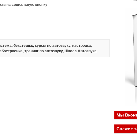
Ж
ав на социальную кнопку!
истема
,
бекстейдж
,
курсы по автозвуку
,
настройка
,
абостроение
,
тренинг по автозвуку
,
Школа Автозвука
Мы Вконт
Свежие з