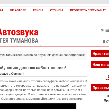
ТЫ
ОБ АВТОРЕ
КЕЙСЫ
ОТЗЫВЫ
ПРОВЕРИТЬ СЕРТИФИКАТ
оплатить?
Заработать!
Если вы нас ненавидите
Вебинары
Н
Нравится
езультаты эксперимента по обучению девочек сабостроению!
Наш мага
обучению девочек сабостроению!
Leave a Comment
 что мы можем научить строить сабвуферы любого человека? И
рименте, в котором хотел доказать, что по нашей технологии
Проверьт
сабуферы могут не только парни, но и девушки. В итоге мы
ие» ещё и девушек. И вот тренинг закончился, поэтому сейчас
П
 Смотрите видео, комментируйте, делитесь им с друзьями!
Про