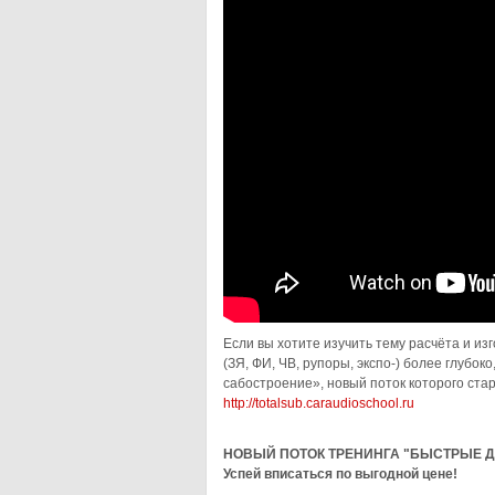
Если вы хотите изучить тему расчёта и и
(ЗЯ, ФИ, ЧВ, рупоры, экспо-) более глубо
сабостроение», новый поток которого стар
http://totalsub.caraudioschool.ru
НОВЫЙ ПОТОК ТРЕНИНГА "БЫСТРЫЕ Д
Успей вписаться по выгодной цене!