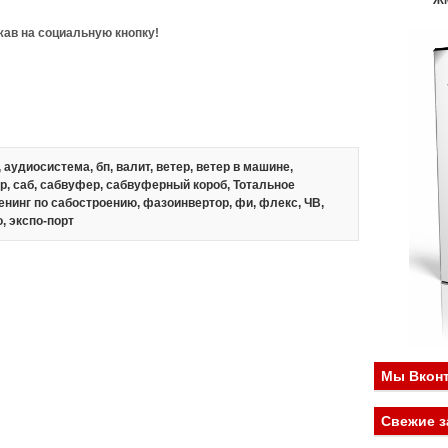
Ж
ав на социальную кнопку!
,
аудиосистема
,
бп
,
валит
,
ветер
,
ветер в машине
,
р
,
саб
,
сабвуфер
,
сабвуферный короб
,
Тотальное
енинг по сабостроению
,
фазоинвертор
,
фи
,
флекс
,
ЧВ
,
о
,
экспо-порт
Мы Вконт
Свежие з