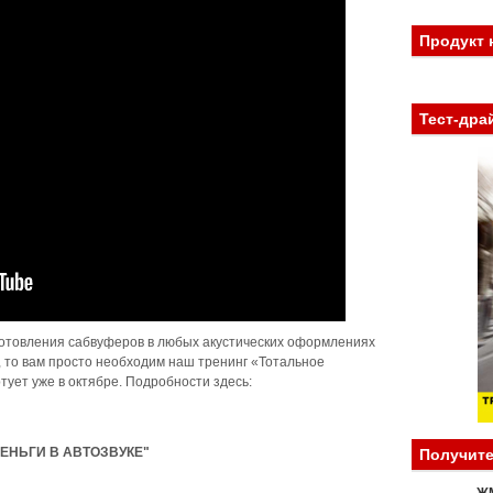
Продукт 
Тест-дра
зготовления сабвуферов в любых акустических оформлениях
ко, то вам просто необходим наш тренинг «Тотальное
тует уже в октябре. Подробности здесь:
ЕНЬГИ В АВТОЗВУКЕ"
Получите