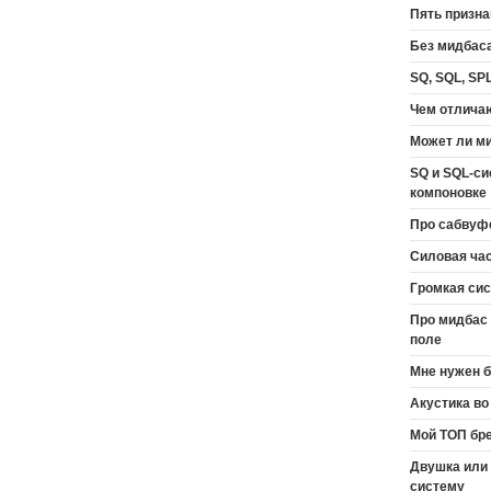
Пять призн
Без мидбаса
SQ, SQL, SP
Чем отличаю
Может ли м
SQ и SQL-си
компоновке
Про сабвуф
Силовая ча
Громкая сис
Про мидбас 
поле
Мне нужен б
Акустика во
Мой ТОП бре
Двушка или
систему