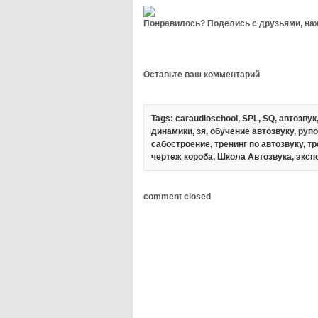
Понравилось? Поделись с друзьями, наж
Оставьте ваш комментарий
Tags:
caraudioschool
,
SPL
,
SQ
,
автозвук
динамики
,
зя
,
обучение автозвуку
,
рупо
сабостроение
,
тренинг по автозвуку
,
тр
чертеж короба
,
Школа Автозвука
,
эксп
comment closed