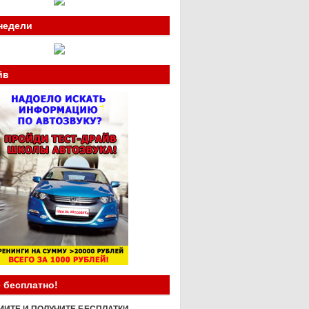
недели
йв
 бесплатно!