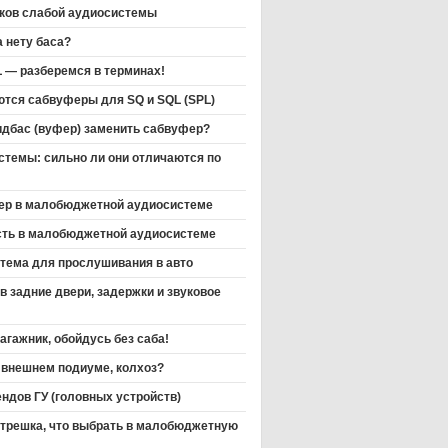
аков слабой аудиосистемы
 нету баса?
L — разберемся в терминах!
тся сабвуферы для SQ и SQL (SPL)
идбас (вуфер) заменить сабвуфер?
стемы: сильно ли они отличаются по
ер в малобюджетной аудиосистеме
сть в малобюджетной аудиосистеме
тема для прослушивания в авто
в задние двери, задержки и звуковое
агажник, обойдусь без саба!
 внешнем подиуме, колхоз?
ндов ГУ (головных устройств)
 трешка, что выбрать в малобюджетную