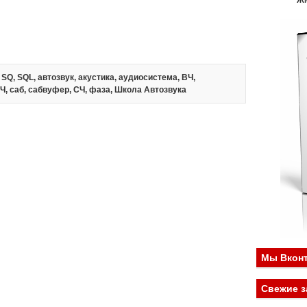
Ж
,
SQ
,
SQL
,
автозвук
,
акустика
,
аудиосистема
,
ВЧ
,
Ч
,
саб
,
сабвуфер
,
СЧ
,
фаза
,
Школа Автозвука
Мы Вконт
Свежие з