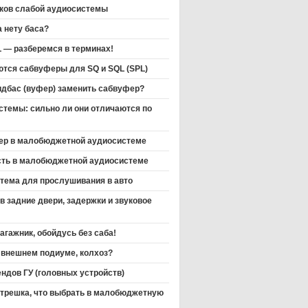
аков слабой аудиосистемы
 нету баса?
L — разберемся в терминах!
тся сабвуферы для SQ и SQL (SPL)
идбас (вуфер) заменить сабвуфер?
стемы: сильно ли они отличаются по
ер в малобюджетной аудиосистеме
сть в малобюджетной аудиосистеме
тема для прослушивания в авто
в задние двери, задержки и звуковое
агажник, обойдусь без саба!
 внешнем подиуме, колхоз?
ндов ГУ (головных устройств)
 трешка, что выбрать в малобюджетную