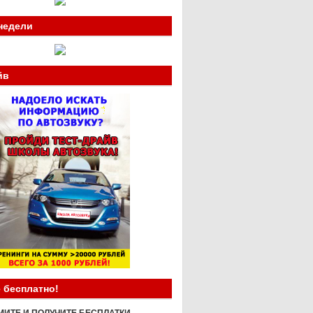
недели
йв
 бесплатно!