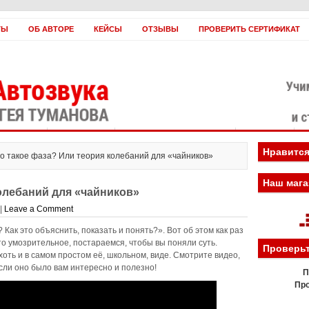
ТЫ
ОБ АВТОРЕ
КЕЙСЫ
ОТЗЫВЫ
ПРОВЕРИТЬ СЕРТИФИКАТ
оплатить?
Заработать!
Если вы нас ненавидите
Вебинары
Н
Нравится
то такое фаза? Или теория колебаний для «чайников»
Наш мага
олебаний для «чайников»
|
Leave a Comment
Как это объяснить, показать и понять?». Вот об этом как раз
то умозрительное, постараемся, чтобы вы поняли суть.
Проверьт
хоть и в самом простом её, школьном, виде. Смотрите видео,
сли оно было вам интересно и полезно!
П
Про