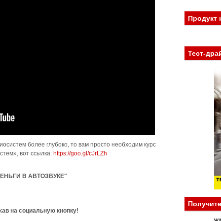
Продукт 
Тест-дра
иосистем более глубоко, то вам просто необходим курс
стем», вот ссылка:
https://goo.gl/cJrLZh
ЕНЬГИ В АВТОЗВУКЕ"
Получите
ав на социальную кнопку!