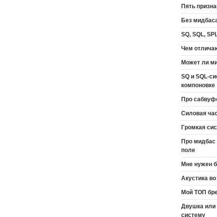
Пять призн
Без мидбаса
SQ, SQL, SP
Чем отличаю
Может ли м
SQ и SQL-си
компоновке
Про сабвуф
Силовая ча
Громкая сис
Про мидбас 
поле
Мне нужен б
Акустика во
Мой ТОП бре
Двушка или
систему