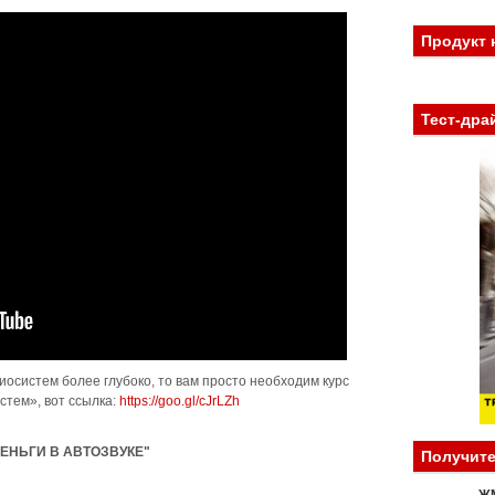
Продукт 
Тест-дра
иосистем более глубоко, то вам просто необходим курс
стем», вот ссылка:
https://goo.gl/cJrLZh
ЕНЬГИ В АВТОЗВУКЕ"
Получите