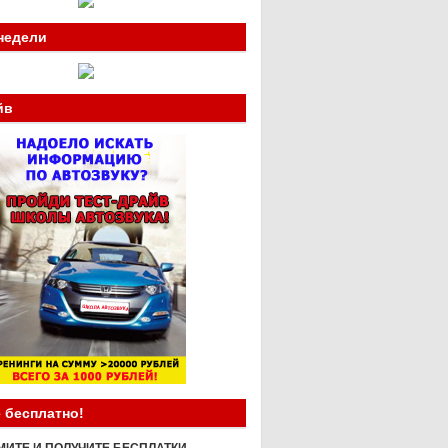
недели
йв
 бесплатно!