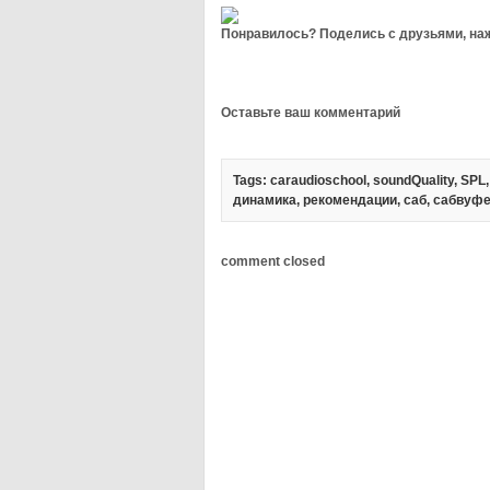
Понравилось? Поделись с друзьями, наж
Оставьте ваш комментарий
Tags:
caraudioschool
,
soundQuality
,
SPL
динамика
,
рекомендации
,
саб
,
сабвуф
comment closed