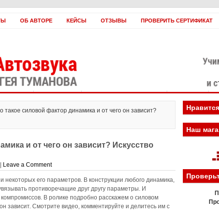
ТЫ
ОБ АВТОРЕ
КЕЙСЫ
ОТЗЫВЫ
ПРОВЕРИТЬ СЕРТИФИКАТ
оплатить?
Заработать!
Если вы нас ненавидите
Вебинары
Н
Нравится
то такое силовой фактор динамика и от чего он зависит?
Наш мага
амика и от чего он зависит? Искусство
|
Leave a Comment
Проверьт
 и некоторых его параметров. В конструкции любого динамика,
увязывать противоречащие друг другу параметры. И
П
 компромиссов. В ролике подробно расскажем о силовом
Про
 он зависит. Смотрите видео, комментируйте и делитесь им с