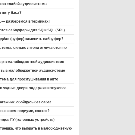
аков слабой аудиосистемы
 нету баса?
L — разберемся в терминах!
тся сабвуферы для SQ и SQL (SPL)
идбас (вуфер) заменить сабвуфер?
стемы: сильно ли они отличаются по
ер в малобюджетной аудиосистеме
сть в малобюджетной аудиосистеме
тема для прослушивания в авто
в задние двери, задержки и звуковое
агажник, обойдусь без саба!
 внешнем подиуме, колхоз?
ндов ГУ (головных устройств)
 трешка, что выбрать в малобюджетную