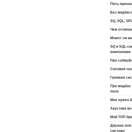
Пять призн
Без мидбаса
SQ, SQL, SP
Чем отличаю
Может ли м
SQ и SQL-си
компоновке
Про сабвуф
Силовая ча
Громкая сис
Про мидбас 
поле
Мне нужен б
Акустика во
Мой ТОП бре
Двушка или
систему