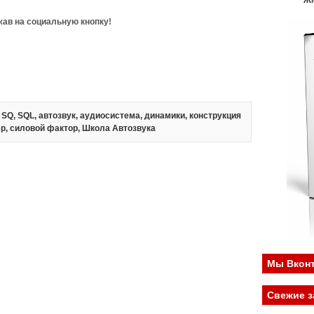
Ж
ав на социальную кнопку!
,
SQ
,
SQL
,
автозвук
,
аудиосистема
,
динамики
,
конструкция
ер
,
силовой фактор
,
Школа Автозвука
Мы Вконт
Свежие з