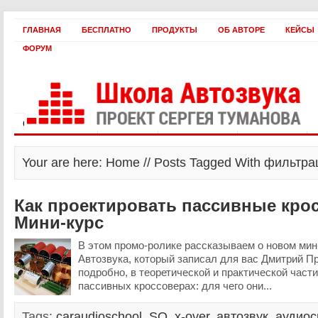
ГЛАВНАЯ
БЕСПЛАТНО
ПРОДУКТЫ
ОБ АВТОРЕ
КЕЙСЫ
ФОРУМ
Статьи и видео
Интервью
Как оплатить?
Заработать!
Your are here: Home // Posts Tagged With фильтра
Как проектировать пассивные кро
Мини-курс
В этом промо-ролике рассказываем о новом ми
Автозвука, который записал для вас Дмитрий Пр
подробно, в теоретической и практической части
пассивных кроссоверах: для чего они...
Tags:
caraudioschool
,
SQ
,
x-over
,
автозвук
,
аудиос