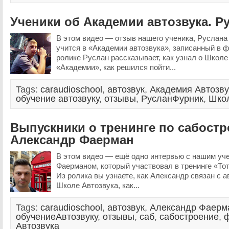
Ученики об Академии автозвука. Р
В этом видео — отзыв нашего ученика, Руслана
учится в «Академии автозвука», записанный в 
ролике Руслан рассказывает, как узнал о Школе
«Академии», как решился пойти...
Tags:
caraudioschool
,
автозвук
,
Академия Автозву
обучение автозвуку
,
отзывы
,
РусланФурник
,
Школ
Выпускники о тренинге по сабост
Александр Фаерман
В этом видео — ещё одно интервью с нашим уч
Фаерманом, который участвовал в тренинге «То
Из ролика вы узнаете, как Александр связан с а
Школе Автозвука, как...
Tags:
caraudioschool
,
автозвук
,
Александр Фаерм
обучениеАвтозвуку
,
отзывы
,
саб
,
сабостроение
,
Автозвука