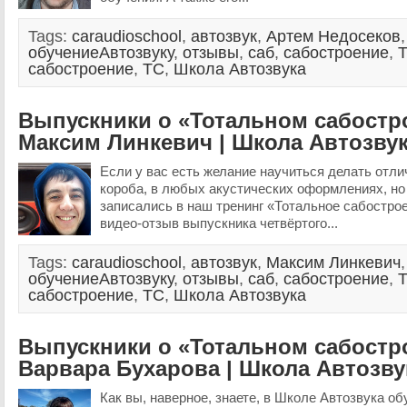
Tags:
caraudioschool
,
автозвук
,
Артем Недосеков
,
обучениеАвтозвуку
,
отзывы
,
саб
,
сабостроение
,
Т
сабостроение
,
ТС
,
Школа Автозвука
Выпускники о «Тотальном сабостр
Максим Линкевич | Школа Автозву
Если у вас есть желание научиться делать от
короба, в любых акустических оформлениях, но
записались в наш тренинг «Тотальное сабостро
видео-отзыв выпускника четвёртого...
Tags:
caraudioschool
,
автозвук
,
Максим Линкевич
,
обучениеАвтозвуку
,
отзывы
,
саб
,
сабостроение
,
Т
сабостроение
,
ТС
,
Школа Автозвука
Выпускники о «Тотальном сабостр
Варвара Бухарова | Школа Автозву
Как вы, наверное, знаете, в Школе Автозвука об