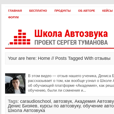
ГЛАВНАЯ
БЕСПЛАТНО
ПРОДУКТЫ
ОБ АВТОРЕ
КЕЙСЫ
ФОРУМ
Статьи и видео
Интервью
Как оплатить?
Заработать!
Your are here: Home // Posts Tagged With отзывы
В этом видео — отзыв нашего ученика, Дениса 
рассказывает о том, как вообще узнал о Школе А
об обучающей платформе «Академия», как реша
обучению, были ли сомнения и...
Tags:
caraudioschool
,
автозвук
,
Академия Автозву
Денис Бизяев
,
курсы по автозвуку
,
обучение авто
Школа Автозвука