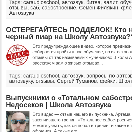
Tags:
caraudioschool
,
автозвук
,
битва
,
валит
,
обуч
отзывы
,
саб
,
сабостроение
,
Семён Филякин
,
фле
Автозвука
ОСТЕРЕГАЙТЕСЬ ПОДДЕЛОК! Кто 
черный пиар на Школу Автозвука?
Это предупреждающее видео, которое предназна
собирается пройти у нас обучение, но их оста
отзывы от так называемых «учеников» Школы А
расскажем вам о живых отзывах...
Tags:
caraudioschool
,
автозвук
,
вопросы по автозв
автозвуку
,
отзывы
,
Сергей Туманов
,
фейки
,
Школ
Выпускники о «Тотальном сабостр
Недосеков | Школа Автозвука
Это видео — отзыв нашего выпускника, Артема
закончившего тренинг «Тотальное сабостроение»
можете узнать, как он попал в тренинг и какие 
обучения. А также его...