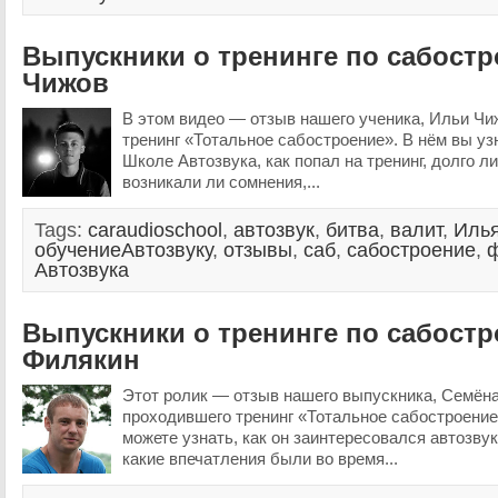
Выпускники о тренинге по сабост
Чижов
В этом видео — отзыв нашего ученика, Ильи Чи
тренинг «Тотальное сабостроение». В нём вы узн
Школе Автозвука, как попал на тренинг, долго ли
возникали ли сомнения,...
Tags:
caraudioschool
,
автозвук
,
битва
,
валит
,
Иль
обучениеАвтозвуку
,
отзывы
,
саб
,
сабостроение
,
Автозвука
Выпускники о тренинге по сабост
Филякин
Этот ролик — отзыв нашего выпускника, Семён
проходившего тренинг «Тотальное сабостроение
можете узнать, как он заинтересовался автозвук
какие впечатления были во время...