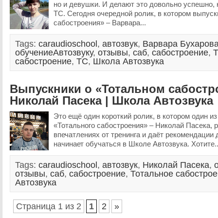
но и девушки. И делают это довольно успешно, 
ТС. Сегодня очередной ролик, в котором выпуск
сабостроения» – Варвара...
Tags:
caraudioschool
,
автозвук
,
Варвара Бухаров
обучениеАвтозвуку
,
отзывы
,
саб
,
сабостроение
,
Т
сабостроение
,
ТС
,
Школа Автозвука
Выпускники о «Тотальном сабостр
Николай Пасека | Школа Автозвука
Это ещё один короткий ролик, в котором один и
«Тотального сабостроения» – Николай Пасека, 
впечатлениях от тренинга и даёт рекомендации д
начинает обучаться в Школе Автозвука. Хотите.
Tags:
caraudioschool
,
автозвук
,
Николай Пасека
,
отзывы
,
саб
,
сабостроение
,
Тотальное сабостро
Автозвука
Страница 1 из 2
1
2
»