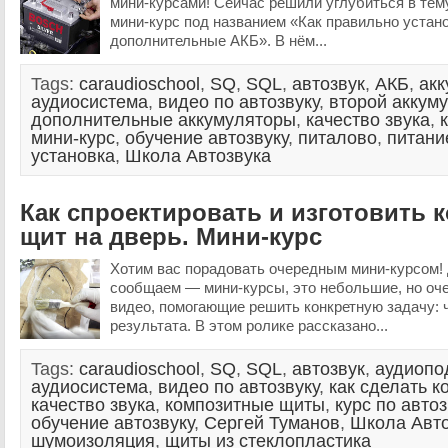
мини-курсами! Сейчас решили углубиться в тем
мини-курс под названием «Как правильно устан
дополнительные АКБ». В нём...
Tags:
caraudioschool
,
SQ
,
SQL
,
автозвук
,
АКБ
,
акк
аудиосистема
,
видео по автозвуку
,
второй аккум
дополнительные аккумуляторы
,
качество звука
,
мини-курс
,
обучение автозвуку
,
питалово
,
питани
установка
,
Школа Автозвука
Как спроектировать и изготовить
щит на дверь. Мини-курс
Хотим вас порадовать очередным мини-курсом! Дл
сообщаем — мини-курсы, это небольшие, но оч
видео, помогающие решить конкретную задачу: ч
результата. В этом ролике рассказано...
Tags:
caraudioschool
,
SQ
,
SQL
,
автозвук
,
аудиопо
аудиосистема
,
видео по автозвуку
,
как сделать 
качество звука
,
композитные щиты
,
курс по автоз
обучение автозвуку
,
Сергей Туманов
,
Школа Авто
шумоизоляция
,
щиты из стеклопластика