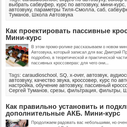
выбрать сабвуфер
,
курс по автозвуку
,
мини-курс
автозвуку
,
параметры Тиля-Смолла
,
саб
,
сабвуф
Туманов
,
Школа Автозвука
Как проектировать пассивные кро
Мини-курс
В этом промо-ролике рассказываем о новом ми
Автозвука, который записал для вас Дмитрий Пр
подробно, в теоретической и практической части
пассивных кроссоверах: для чего они...
Tags:
caraudioschool
,
SQ
,
x-over
,
автозвук
,
аудиос
автозвуку
,
качество звука
,
кроссовер
,
курс по авт
настройка
,
обучение автозвуку
,
пассивный кросс
Сергей Туманов
,
срезы
,
фильтрация
,
фильтры
,
Ш
Как правильно установить и подк
дополнительные АКБ. Мини-курс
Продолжаем радовать вас небольшими, но очен