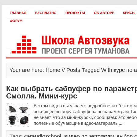
ГЛАВНАЯ
БЕСПЛАТНО
ПРОДУКТЫ
ОБ АВТОРЕ
КЕЙСЫ
ФОРУМ
Статьи и видео
Интервью
Как оплатить?
Заработать!
Your are here: Home // Posts Tagged With курс по 
Как выбрать сабвуфер по парамет
Смолла. Мини-курс
В этом видео вы узнаете подробности об этом м
посвящён выбору сабвуфера по параметрам Тил
не знает, что за мини-курсы, сообщаем: это неб
полезные обучающие видео-материалы,...
Tags:
caraudioschool
,
видео по автозвуку
,
выбор 