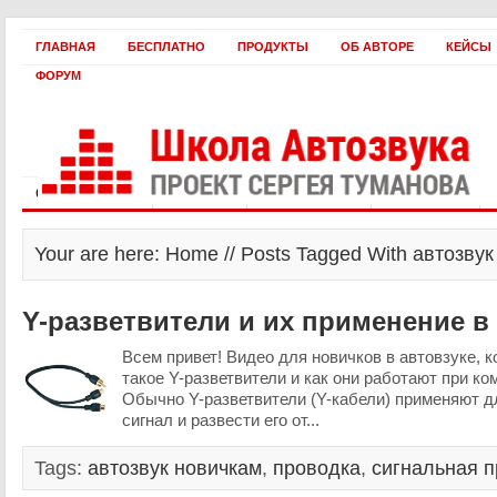
ГЛАВНАЯ
БЕСПЛАТНО
ПРОДУКТЫ
ОБ АВТОРЕ
КЕЙСЫ
ФОРУМ
Статьи и видео
Интервью
Как оплатить?
Заработать!
Your are here: Home // Posts Tagged With автозву
Y-разветвители и их применение в
Всем привет! Видео для новичков в автовзуке, к
такое Y-разветвители и как они работают при к
Обычно Y-разветвители (Y-кабели) применяют дл
сигнал и развести его от...
Tags:
автозвук новичкам
,
проводка
,
сигнальная 