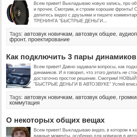
Всем привет! Выкладываю новую запись, про о
и прочее. Смотрим, и строим хорошие фронты! С
делитесь видео с друзьями и пишите коммент
ТРЕНИНГА "БЫСТРЫЕ ДЕНЬГИ...
Tags:
автозвук новичкам
,
автозвук общее
,
аудиоп
фронт
,
проектирование
Как подключить 3 пары динамиков
Всем привет! Давно задавали вопросы, как под
динамиков. И я говорил, что этого делать не сто
достаточно простое решение. Смотрим! НОВ
"БЫСТРЫЕ ДЕНЬГИ В АВТОЗВУКЕ" Успей вписа
Tags:
автозвук новичкам
,
автозвук общее
,
громки
коммутация
О некоторых общих вещах
Всем привет! Выкладываю видео, в котором я х
важные моменты, особенно для новичков в авто