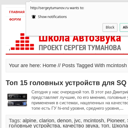
http://sergeytumanov.ru wants to:
ГЛАВНАЯ
БЕСПЛАТНО
ПРОДУКТЫ
ОБ АВТОРЕ
КЕЙСЫ
Show notifications
ФОРУМ
Block
Al
Статьи и видео
Интервью
Как оплатить?
Заработать!
Your are here: Home // Posts Tagged With mcintosh
Топ 15 головных устройств для SQ
Сегодня у нас очередной топ. В этот раз Дмитр
представляет лучшие, по его мнению, головные 
применения в системах, нацеленных на качество
топе есть ГУ hi-end уровня, среднего уровня,...
Tags:
alpine
,
clarion
,
denon
,
jvc
,
mcintosh
,
Pioneer
,
головные устройства
,
качество звука
,
топ
,
Школа