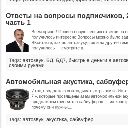
Ответы на вопросы подписчиков, 
часть 1
Всем привет! Провел новую сессию ответов на в
получилось интересно Вопросы можно было зад
ВКонтакте, как по автозвуку, так и на другие тем
получилось — смотрите в...
Tags:
автозвук
,
БД
,
БД7
,
быстрые деньги в автоз
своими руками
Автомобильная акустика, сабвуфер
Итак, продолжаю выкладывать отрывки из Интен
Я», которые посвящены азам автомобильной аку
продолжаем говорить о сабвуферах — их конст
почему они нужны,...
Tags:
автозвук
,
акустика
,
сабвуфер