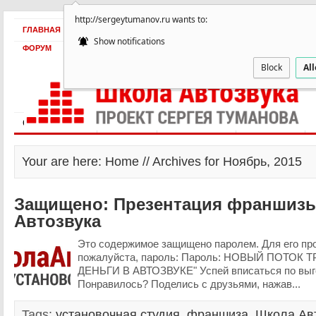
http://sergeytumanov.ru wants to:
ГЛАВНАЯ
БЕСПЛАТНО
ПРОДУКТЫ
ОБ АВТОРЕ
КЕЙСЫ
Show notifications
ФОРУМ
Block
Al
Статьи и видео
Интервью
Как оплатить?
Заработать!
Your are here: Home // Archives for Ноябрь, 2015
Защищено: Презентация франшиз
Автозвука
Это содержимое защищено паролем. Для его пр
пожалуйста, пароль: Пароль: НОВЫЙ ПОТОК
ДЕНЬГИ В АВТОЗВУКЕ" Успей вписаться по выг
Понравилось? Поделись с друзьями, нажав...
Tags:
установочная студия
,
франшиза
,
Школа Ав