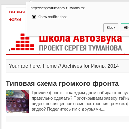
http://sergeytumanov.ru wants to:
ГЛАВНАЯ
БЕСПЛАТНО
ПРОДУКТЫ
ОБ АВТОРЕ
КЕЙСЫ
Show notifications
ФОРУМ
Block
Al
Статьи и видео
Интервью
Как оплатить?
Заработать!
Your are here: Home // Archives for Июль, 2014
Типовая схема громкого фронта
Громкие фронты с каждым днем набирают популя
правильно сделать? Приоткрываем завесу тайн
видео, посвященного теме построения громких 
видео? Поделитесь им с друзьями,...