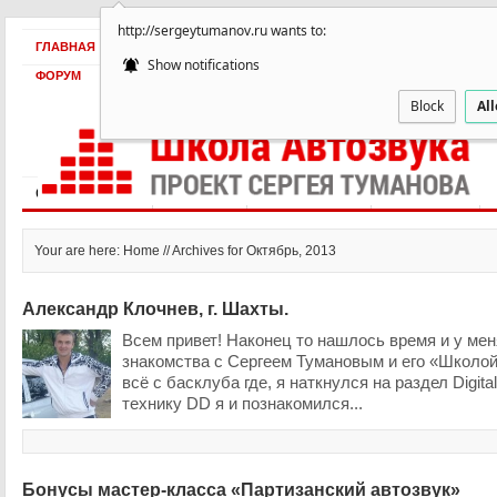
http://sergeytumanov.ru wants to:
ГЛАВНАЯ
БЕСПЛАТНО
ПРОДУКТЫ
ОБ АВТОРЕ
КЕЙСЫ
Show notifications
ФОРУМ
Block
Al
Статьи и видео
Интервью
Как оплатить?
Заработать!
Your are here: Home // Archives for Октябрь, 2013
Александр Клочнев, г. Шахты.
Всем привет! Наконец то нашлось время и у ме
знакомства с Сергеем Тумановым и его «Школо
всё с басклуба где, я наткнулся на раздел Digital
технику DD я и познакомился...
Бонусы мастер-класса «Партизанский автозвук»