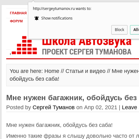
http://sergeytumanov.ru wants to:
ГЛАВНАЯ
БЕСПЛАТНО
ПРОДУКТЫ
ОБ АВТОРЕ
КЕЙСЫ
Show notifications
ФОРУМ
Block
Al
Статьи и видео
Интервью
Как оплатить?
Заработать!
You are here: Home //
Статьи и видео
// Мне нужен
обойдусь без саба!
Мне нужен багажник, обойдусь без 
Posted by
Сергей Туманов
on Апр 02, 2021 |
Leave
Мне нужен багажник, обойдусь без саба!
Именно такие фразы я слышу довольно часто от 