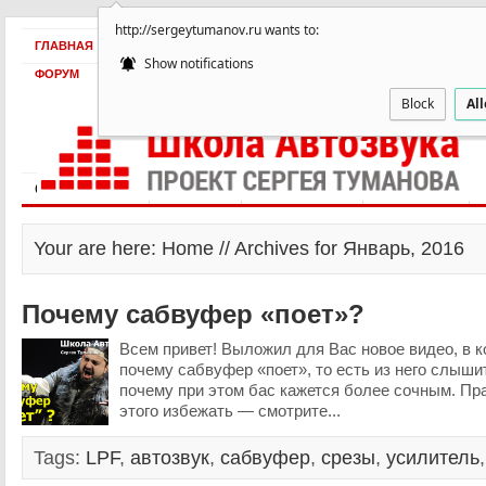
http://sergeytumanov.ru wants to:
ГЛАВНАЯ
БЕСПЛАТНО
ПРОДУКТЫ
ОБ АВТОРЕ
КЕЙСЫ
Show notifications
ФОРУМ
Block
Al
Статьи и видео
Интервью
Как оплатить?
Заработать!
Your are here: Home // Archives for Январь, 2016
Почему сабвуфер «поет»?
Всем привет! Выложил для Вас новое видео, в 
почему сабвуфер «поет», то есть из него слышит
почему при этом бас кажется более сочным. Пра
этого избежать — смотрите...
Tags:
LPF
,
автозвук
,
сабвуфер
,
срезы
,
усилитель