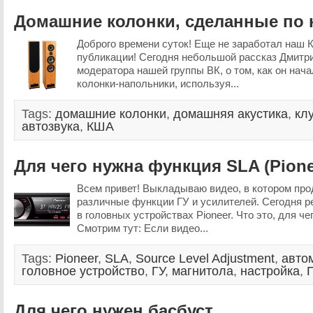
Домашние колонки, сделанные по 
Доброго времени суток! Еще не заработал наш 
публикации! Сегодня небольшой рассказ Дмитр
модератора нашей группы ВК, о том, как он нач
колонки-напольники, используя...
Tags:
домашние колонки
,
домашняя акустика
,
кл
автозвука
,
КША
Для чего нужна функция SLA (Pione
Всем привет! Выкладываю видео, в котором пр
различные функции ГУ и усилителей. Сегодня р
в головных устройствах Pioneer. Что это, для че
Смотрим тут: Если видео...
Tags:
Pioneer
,
SLA
,
Source Level Adjustment
,
авто
головное устройство
,
ГУ
,
магнитола
,
настройка
,
Для чего нужен басбуст