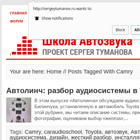
http://sergeytumanov.ru wants to:
ГЛАВНАЯ
БЕСПЛАТНО
ПРОДУКТЫ
ОБ АВТОРЕ
КЕЙСЫ
Show notifications
ФОРУМ
Block
Al
Статьи и видео
Интервью
Как оплатить?
Заработать!
Your are here: Home // Posts Tagged With Camry
Автолинч: разбор аудиосистемы в 
В этом выпуске «Автолинча» обсуждаем аудиос
Билинчука, установленную в автомобиль Toyota 
этой рубрике, мы читаем описание системы, пр
фотографии, оцениваем выбор «железа»,...
Tags:
Camry
,
caraudioschool
,
Toyota
,
автозвук
,
Авт
аудиосистема
,
дизайн
,
жесткий разбор
,
инсталля