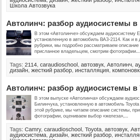
аудиосистема
,
дизайн
,
жесткий разбор
,
инсталля
Школа Автозвука
Автолинч: разбор аудиосистемы в 
В этом «Автолинче» обсуждаем аудиосистему Ев
установленную в автомобиль ВАЗ-2114. Как и в 
рубрики, мы подробно рассматриваем описание
присланное владельцем, смотрим фотографии..
Tags:
2114
,
caraudioschool
,
автозвук
,
Автолинч
,
а
дизайн
,
жесткий разбор
,
инсталляция
,
компоновк
Автолинч: разбор аудиосистемы в 
В этом выпуске «Автолинча» обсуждаем аудиос
Билинчука, установленную в автомобиль Toyota 
этой рубрике, мы читаем описание системы, пр
фотографии, оцениваем выбор «железа»,...
Tags:
Camry
,
caraudioschool
,
Toyota
,
автозвук
,
Авт
аудиосистема
,
дизайн
,
жесткий разбор
,
инсталля