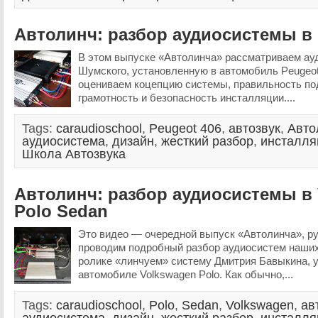
Автолинч: разбор аудиосистемы в 
В этом выпуске «Автолинча» рассматриваем ау
Шумского, установленную в автомобиль Peugeot
оцениваем коцепцию системы, правильность по
грамотность и безопасность инсталляции....
Tags:
caraudioschool
,
Peugeot 406
,
автозвук
,
Авто
аудиосистема
,
дизайн
,
жесткий разбор
,
инсталля
Школа Автозвука
Автолинч: разбор аудиосистемы в
Polo Sedan
Это видео — очередной выпуск «Автолинча», ру
проводим подробный разбор аудиосистем наших
ролике «линчуем» систему Дмитрия Бавыкина, 
автомобиле Volkswagen Polo. Как обычно,...
Tags:
caraudioschool
,
Polo
,
Sedan
,
Volkswagen
,
ав