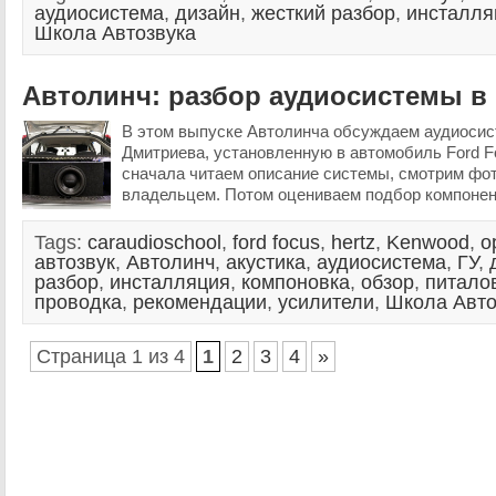
аудиосистема
,
дизайн
,
жесткий разбор
,
инсталля
Школа Автозвука
Автолинч: разбор аудиосистемы в 
В этом выпуске Автолинча обсуждаем аудиоси
Дмитриева, установленную в автомобиль Ford Fo
сначала читаем описание системы, смотрим фо
владельцем. Потом оцениваем подбор компонент
Tags:
caraudioschool
,
ford focus
,
hertz
,
Kenwood
,
o
автозвук
,
Автолинч
,
акустика
,
аудиосистема
,
ГУ
,
разбор
,
инсталляция
,
компоновка
,
обзор
,
питало
проводка
,
рекомендации
,
усилители
,
Школа Авто
Страница 1 из 4
1
2
3
4
»