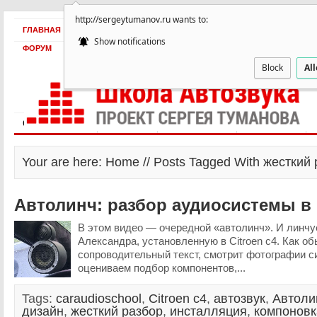
http://sergeytumanov.ru wants to:
ГЛАВНАЯ
БЕСПЛАТНО
ПРОДУКТЫ
ОБ АВТОРЕ
КЕЙСЫ
Show notifications
ФОРУМ
Block
Al
Статьи и видео
Интервью
Как оплатить?
Заработать!
Your are here: Home // Posts Tagged With жесткий
Автолинч: разбор аудиосистемы в C
В этом видео — очередной «автолинч». И линч
Александра, установленную в Citroen c4. Как о
сопроводительный текст, смотрит фотографии с
оцениваем подбор компонентов,...
Tags:
caraudioschool
,
Citroen c4
,
автозвук
,
Автоли
дизайн
,
жесткий разбор
,
инсталляция
,
компоновк