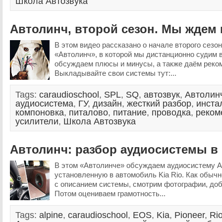
Школа Автозвука
Автолинч, второй сезон. Мы ждем 
В этом видео рассказано о начале второго сезо
«Автолинч», в которой мы дистанционно судим 
обсуждаем плюсы и минусы, а также даём реко
Выкладывайте свои системы тут:...
Tags:
caraudioschool
,
SPL
,
SQ
,
автозвук
,
Автолин
аудиосистема
,
ГУ
,
дизайн
,
жесткий разбор
,
инста
компоновка
,
питалово
,
питание
,
проводка
,
реком
усилители
,
Школа Автозвука
Автолинч: разбор аудиосистемы в 
В этом «Автолинче» обсуждаем аудиосистему А
установленную в автомобиль Kia Rio. Как обычн
с описанием системы, смотрим фотографии, до
Потом оцениваем грамотность...
Tags:
alpine
,
caraudioschool
,
EOS
,
Kia
,
Pioneer
,
Ri