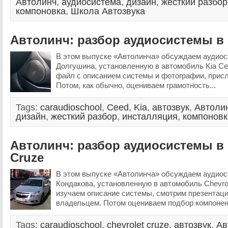
Автолинч
,
аудиосистема
,
дизайн
,
жесткий разбор
компоновка
,
Школа Автозвука
Автолинч: разбор аудиосистемы в 
В этом выпуске «Автолинча» обсуждаем аудиос
Долгушина, установленную в автомобиль Kia C
файл с описанием системы и фотографии, прис
Потом, как обычно, оцениваем грамотность...
Tags:
caraudioschool
,
Ceed
,
Kia
,
автозвук
,
Автоли
дизайн
,
жесткий разбор
,
инсталляция
,
компоновк
Автолинч: разбор аудиосистемы в 
Cruze
В этом выпуске «Автолинча» обсуждаем аудио
Кондакова, установленную в автомобиль Chevrol
изучаем описание системы, смотрим презентац
владельцем. Потом оцениваем подбор компонент
Tags:
caraudioschool
,
chevrolet cruze
,
автозвук
,
Ав