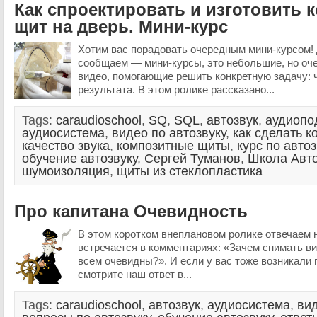
Как спроектировать и изготовить
щит на дверь. Мини-курс
Хотим вас порадовать очередным мини-курсом! Дл
сообщаем — мини-курсы, это небольшие, но оч
видео, помогающие решить конкретную задачу: ч
результата. В этом ролике рассказано...
Tags:
caraudioschool
,
SQ
,
SQL
,
автозвук
,
аудиопо
аудиосистема
,
видео по автозвуку
,
как сделать 
качество звука
,
композитные щиты
,
курс по автоз
обучение автозвуку
,
Сергей Туманов
,
Школа Авто
шумоизоляция
,
щиты из стеклопластика
Про капитана Очевидность
В этом коротком внеплановом ролике отвечаем н
встречается в комментариях: «Зачем снимать ви
всем очевидны?». И если у вас тоже возникали
смотрите наш ответ в...
Tags:
caraudioschool
,
автозвук
,
аудиосистема
,
вид