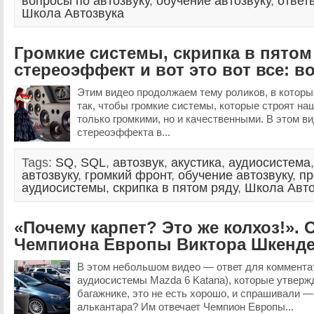
вопросы по автозвуку
,
обучение автозвуку
,
ответ
Школа Автозвука
Громкие системы, скрипка в пятом
стереоэффект и вот это вот все: 
Этим видео продолжаем тему роликов, в котор
так, чтобы громкие системы, которые строят на
только громкими, но и качественными. В этом в
стереоэффекта в...
Tags:
SQ
,
SQL
,
автозвук
,
акустика
,
аудиосистема
автозвуку
,
громкий фронт
,
обучение автозвуку
,
пр
аудиосистемы
,
скрипка в пятом ряду
,
Школа Авто
«Почему карпет? Это же колхоз!». 
Чемпиона Европы Виктора Шкенд
В этом небольшом видео — ответ для комментат
аудиосистемы Mazda 6 Katana), которые утвержд
багажнике, это не есть хорошо, и спрашивали — 
алькантара? Им отвечает Чемпион Европы...