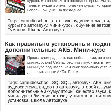
курсов. Вы знаете, что в последнее время мы в
точные, ёмкие и очень полезные курсы, которые
небольшой цене. За последнее...
Tags:
caraudioschool
,
автозвук
,
аудиосистема
,
вид
курсы по автозвуку
,
мини-курсы
,
обучение автозв
Туманов
,
Школа Автозвука
Как правильно установить и подк
дополнительные АКБ. Мини-курс
Продолжаем радовать вас небольшими, но очен
мини-курсами! Сейчас решили углубиться в тем
мини-курс под названием «Как правильно устан
дополнительные АКБ». В нём...
Tags:
caraudioschool
,
SQ
,
SQL
,
автозвук
,
АКБ
,
акк
аудиосистема
,
видео по автозвуку
,
второй аккум
дополнительные аккумуляторы
,
качество звука
,
мини-курс
,
обучение автозвуку
,
питалово
,
питани
установка
,
Школа Автозвука