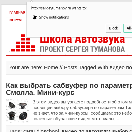
http://sergeytumanov.ru wants to:
ГЛАВНАЯ
БЕСПЛАТНО
ПРОДУКТЫ
ОБ АВТОРЕ
КЕЙСЫ
Show notifications
ФОРУМ
Block
Al
Статьи и видео
Интервью
Как оплатить?
Заработать!
Your are here: Home // Posts Tagged With видео п
Как выбрать сабвуфер по парамет
Смолла. Мини-курс
В этом видео вы узнаете подробности об этом м
посвящён выбору сабвуфера по параметрам Тил
не знает, что за мини-курсы, сообщаем: это неб
полезные обучающие видео-материалы,...
Tags:
caraudioschool
,
видео по автозвуку
,
выбор 