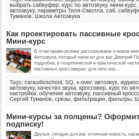
выбрать сабвуфер
,
курс по автозвуку
,
мини-курс
автозвуку
,
параметры Тиля-Смолла
,
саб
,
сабвуф
Туманов
,
Школа Автозвука
Как проектировать пассивные кро
Мини-курс
В этом промо-ролике рассказываем о новом ми
Автозвука, который записал для вас Дмитрий Пр
подробно, в теоретической и практической части
пассивных кроссоверах: для чего они...
Tags:
caraudioschool
,
SQ
,
x-over
,
автозвук
,
аудиос
автозвуку
,
качество звука
,
кроссовер
,
курс по авт
настройка
,
обучение автозвуку
,
пассивный кросс
Сергей Туманов
,
срезы
,
фильтрация
,
фильтры
,
Ш
Мини-курсы за полцены? Оформит
подписку!
Друзья, сегодня для вас отличная новость, ка