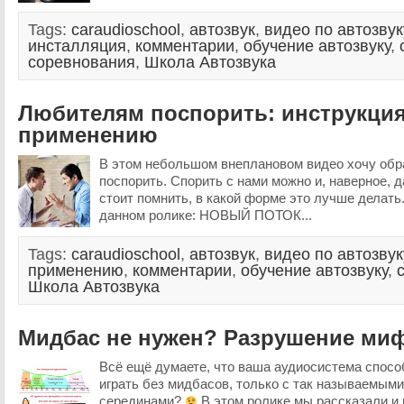
Tags:
caraudioschool
,
автозвук
,
видео по автозвук
инсталляция
,
комментарии
,
обучение автозвуку
,
соревнования
,
Школа Автозвука
Любителям поспорить: инструкция
применению
В этом небольшом внеплановом видео хочу обр
поспорить. Спорить с нами можно и, наверное, д
стоит помнить, в какой форме это лучше делать.
данном ролике: НОВЫЙ ПОТОК...
Tags:
caraudioschool
,
автозвук
,
видео по автозвук
применению
,
комментарии
,
обучение автозвуку
,
Школа Автозвука
Мидбас не нужен? Разрушение ми
Всё ещё думаете, что ваша аудиосистема спосо
играть без мидбасов, только с так называемым
серединами?
В этом ролике мы рассказали и 