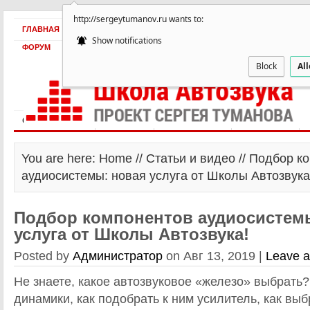
http://sergeytumanov.ru wants to:
ГЛАВНАЯ
БЕСПЛАТНО
ПРОДУКТЫ
ОБ АВТОРЕ
КЕЙСЫ
Show notifications
ФОРУМ
Block
Al
Статьи и видео
Интервью
Как оплатить?
Заработать!
You are here: Home //
Статьи и видео
// Подбор к
аудиосистемы: новая услуга от Школы Автозвука
Подбор компонентов аудиосистем
услуга от Школы Автозвука!
Posted by
Администратор
on Авг 13, 2019 |
Leave 
Не знаете, какое автозвуковое «железо» выбрать?
динамики, как подобрать к ним усилитель, как вы