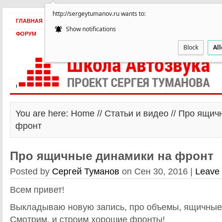
http://sergeytumanov.ru wants to:
ГЛАВНАЯ
БЕСПЛАТНО
ПРОДУКТЫ
ОБ АВТОРЕ
КЕЙСЫ
Show notifications
ФОРУМ
Block
Al
Статьи и видео
Интервью
Как оплатить?
Заработать!
You are here: Home //
Статьи и видео
// Про ящич
фронт
Про ящичные динамики на фронт
Posted by
Сергей Туманов
on Сен 30, 2016 |
Leave
Всем привет!
Выкладываю новую запись, про объемы, ящичные 
Смотрим, и строим хорошие фронты!