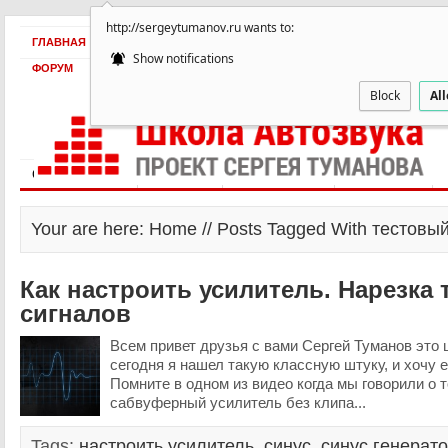
http://sergeytumanov.ru wants to:
ГЛАВНАЯ
БЕСПЛАТНО
ПРОДУКТЫ
ОБ АВТОРЕ
КЕЙСЫ
Show notifications
ФОРУМ
Block
Al
Статьи и видео
Интервью
Как оплатить?
Заработать!
Your are here: Home // Posts Tagged With тестовы
Как настроить усилитель. Нарезка
сигналов
Всем привет друзья с вами Сергей Туманов это 
сегодня я нашел такую классную штуку, и хочу е
Помните в одном из видео когда мы говорили о т
сабвуферный усилитель без клипа...
Tags:
настроить усилитель
,
синус
,
синус генерат