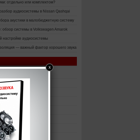
ики: отдельно или комплектом?
разбор аудиосистемы в Nissan Qashqai
ыбора акустики в малобюджетную систему
е: обзор системы в Volkswagen Amarok
й настройке аудиосистемы
оляция — важный фактор хорошего звука