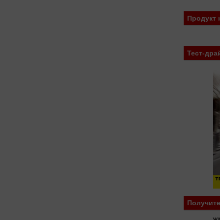
Продукт 
Тест-дра
Получите