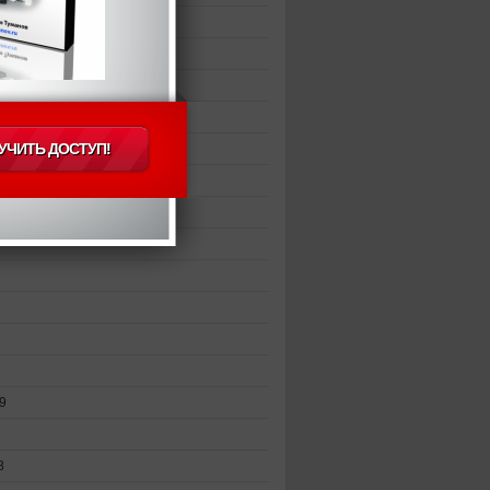
0
9
9
19
9
8