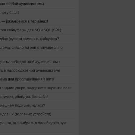
ков слабой аудиосистемы
 нету баса?
L — разберемся в терминах!
тся сабвуферы для SQ и SQL (SPL)
дбас (вуфер) заменить сабвуфер?
стемы: сильно ли они отличаются по
р в малобюджетной аудиосистеме
ть в малобюджетной аудиосистеме
тема для прослушивания в авто
 задние двери, задержки и звуковое поле
гажник, обойдусь без саба!
 внешнем подиуме, колхоз?
ндов ГУ (головных устройств)
трешка, что выбрать в малобюджетную