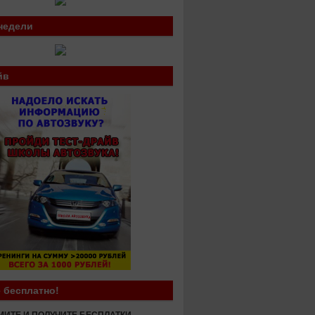
недели
йв
 бесплатно!