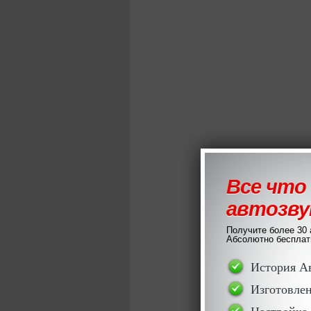
Все что
автозву
Получите более 30 
Абсолютно бесплатн
История А
Изготовлен
Настройка 