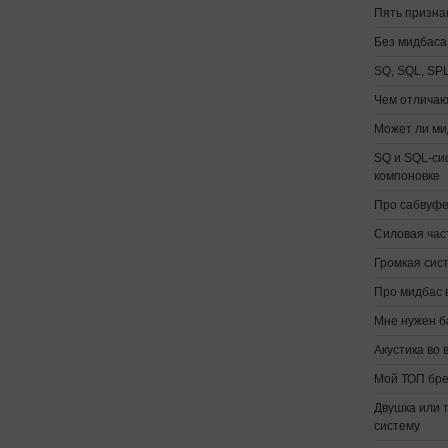
Пять призна
Без мидбаса
SQ, SQL, SP
Чем отличаю
Может ли ми
SQ и SQL-си
компоновке
Про сабвуфе
Силовая час
Громкая сис
Про мидбас в
Мне нужен ба
Акустика во
Мой ТОП бре
Двушка или 
систему