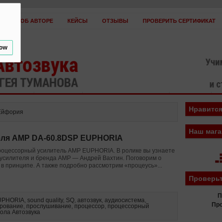
ТЫ
ОБ АВТОРЕ
КЕЙСЫ
ОТЗЫВЫ
ПРОВЕРИТЬ СЕРТИФИКАТ
low
оплатить?
Заработать!
Если вы нас ненавидите
Вебинары
Н
Нравится
 Ейфория
Наш мага
еля AMP DA-60.8DSP EUPHORIA
процессорный усилитель AMP EUPHORIA. В ролике вы узнаете
ь усилителя и бренда AMP — Андрей Вахтин. Поговорим о
в принципе. А также подробно рассмотрим «процеусь»...
Проверьт
П
UPHORIA
,
sound quality
,
SQ
,
автозвук
,
аудиосистема
,
Про
рование
,
прослушивание
,
процессор
,
процессорный
ола Автозвука