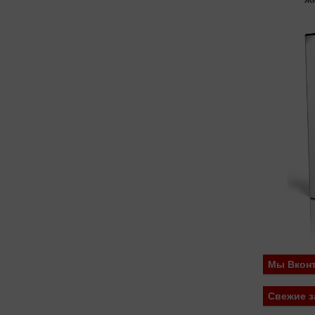
Ж
Мы Вконт
Свежие з