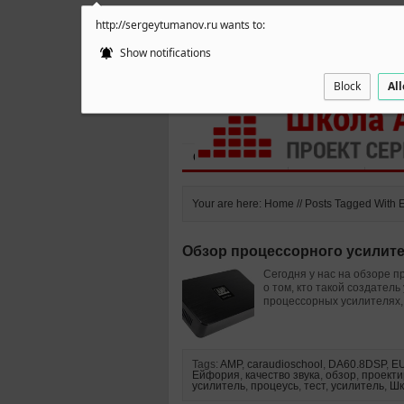
http://sergeytumanov.ru wants to:
ГЛАВНАЯ
БЕСПЛАТНО
ПРОДУК
Show notifications
ФОРУМ
Block
Al
Статьи и видео
Интервью
Как 
Your are here: Home // Posts Tagged With
Обзор процессорного усилит
Сегодня у нас на обзоре 
о том, кто такой создател
процессорных усилителях, 
Tags:
AMP
,
caraudioschool
,
DA60.8DSP
,
E
Ейфория
,
качество звука
,
обзор
,
проекти
усилитель
,
процеусь
,
тест
,
усилитель
,
Шк