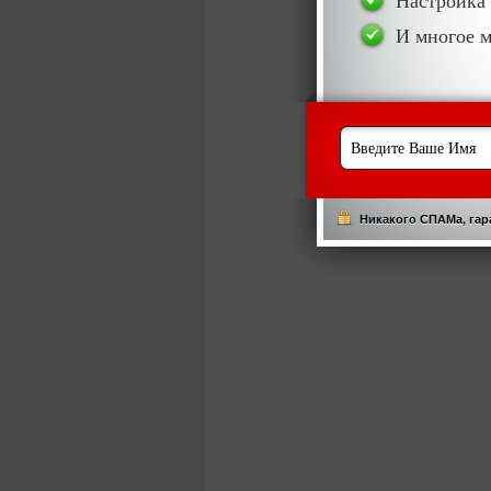
И многое м
Никакого СПАМа, гар