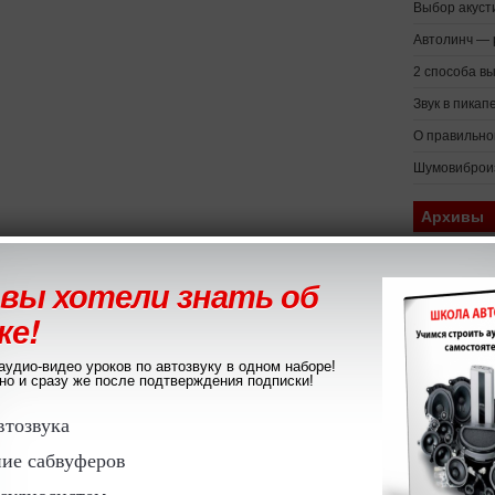
Выбор акуст
Автолинч — 
2 способа в
Звук в пикап
О правильно
Шумовиброиз
Архивы
Июнь 2021
 вы хотели знать об
Апрель 2021
ке!
Март 2021
Июль 2020
аудио-видео уроков по автозвуку в одном наборе!
о и сразу же после подтверждения подписки!
Июнь 2020
втозвука
Май 2020
Апрель 2020
ие сабвуферов
Март 2020
аудиосистем