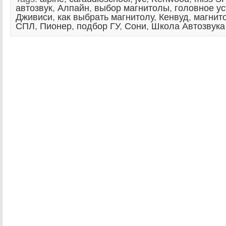
автозвук
,
Алпайн
,
выбор магнитолы
,
головное ус
Дживиси
,
как выбрать магнитолу
,
Кенвуд
,
магнит
СПЛ
,
Пионер
,
подбор ГУ
,
Сони
,
Школа Автозвука