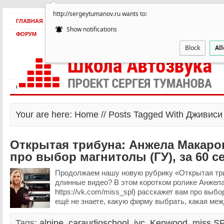
http://sergeytumanov.ru wants to:
ГЛАВНАЯ
БЕСПЛАТНО
ПРОДУКТЫ
ОБ АВТОРЕ
КЕЙСЫ
Show notifications
ФОРУМ
Block
Al
Статьи и видео
Интервью
Как оплатить?
Заработать!
Your are here: Home // Posts Tagged With Дживиси
Открытая трибуна: Анжела Макаров
про выбор магнитолы (ГУ), за 60 с
Продолжаем нашу новую рубрику «Открытая тр
длинные видео? В этом коротком ролике Анжела
https://vk.com/miss_spl) расскажет вам про выбо
ещё не знаете, какую фирму выбрать, какая меж
Tags:
alpine
,
caraudioschool
,
jvc
,
Kenwood
,
miss S