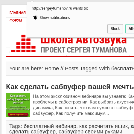
http://sergeytumanov.ru wants to:
ГЛАВНАЯ
БЕСПЛАТНО
ПРОДУКТЫ
ОБ АВТОРЕ
КЕЙСЫ
Show notifications
ФОРУМ
Block
Al
Статьи и видео
Интервью
Как оплатить?
Заработать!
Your are here: Home // Posts Tagged With беспла
Как сделать сабвуфер вашей мечт
На этом эксклюзивном вебинаре вы узнаете: Ка
проблемы в сабостроении, Как выбрать акусти
динамика, Как понять, что вам нужно от сабвуфе
сабвуфер, Как получить максимум...
Tags:
бесплатный вебинар
,
как расчитать ящик
,
к
сделать сабвуфер
,
сабвуфер своими руками